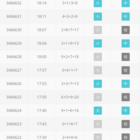
3466632
18:14
5+1+3=9
小
中
3466631
18:11
4+3+2=9
小
中
3466630
18:07
2+8+7=17
小
错
3466629
18:04
3+1+9=13
小
中
3466628
18:00
9+2+7=18
小
错
3466627
17:57
0+6+1=7
大
错
3466626
17:53
3+3+7=13
小
中
3466625
17:50
6+5+9=20
小
错
3466624
17:46
9+1+6=16
大
中
3466623
17:43
0+1+6=7
大
错
3466622
17:39
2+4+0=6
大
错