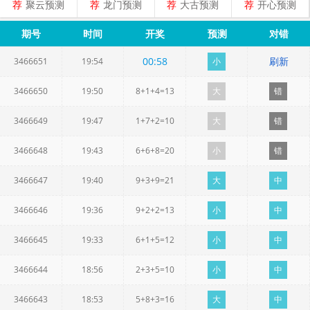
荐
聚云预测
荐
龙门预测
荐
大古预测
荐
开心预测
期号
时间
开奖
预测
对错
00
:
57
刷新
3466651
19:54
小
3466650
19:50
8+1+4=13
大
错
3466649
19:47
1+7+2=10
大
错
3466648
19:43
6+6+8=20
小
错
3466647
19:40
9+3+9=21
大
中
3466646
19:36
9+2+2=13
小
中
3466645
19:33
6+1+5=12
小
中
3466644
18:56
2+3+5=10
小
中
3466643
18:53
5+8+3=16
大
中