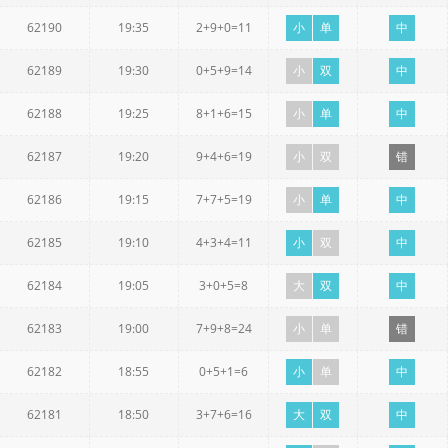
62190
19:35
2+9+0=11
小
单
中
62189
19:30
0+5+9=14
小
双
中
62188
19:25
8+1+6=15
小
单
中
62187
19:20
9+4+6=19
小
双
错
62186
19:15
7+7+5=19
小
单
中
62185
19:10
4+3+4=11
小
双
中
62184
19:05
3+0+5=8
大
双
中
62183
19:00
7+9+8=24
小
单
错
62182
18:55
0+5+1=6
小
单
中
62181
18:50
3+7+6=16
大
双
中