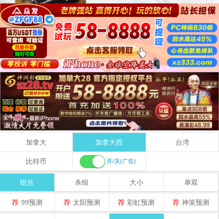
加拿大
加拿大西
台湾
比特币
开/关(广告)
组合
杀组
大小
单双
荐
99预测
荐
太阳预测
荐
彩虹预测
荐
神策预测